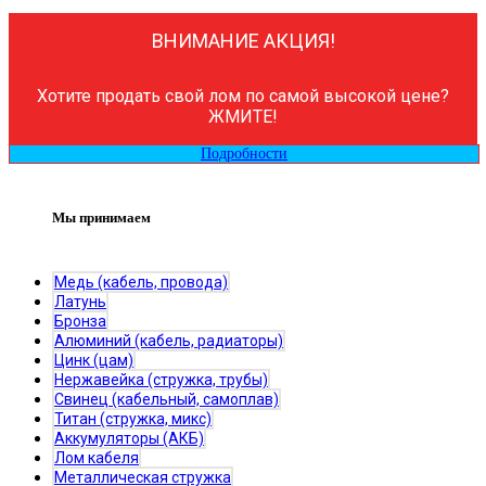
ВНИМАНИЕ АКЦИЯ!
Хотите продать свой лом по самой высокой цене?
ЖМИТЕ!
Подробности
Мы принимаем
Медь (кабель, провода)
Латунь
Бронза
Алюминий (кабель, радиаторы)
Цинк (цам)
Нержавейка (стружка, трубы)
Свинец (кабельный, самоплав)
Титан (стружка, микс)
Аккумуляторы (АКБ)
Лом кабеля
Металлическая стружка