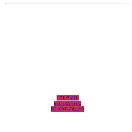
Оставьте свою заявку для оценки лома, мы
свяжемся с Вами
в ближайшее время и подробно
проконсультируем
ПОЛУЧИТЬ
БЕСПЛАТНУЮ
КОНСУЛЬТАЦИЮ